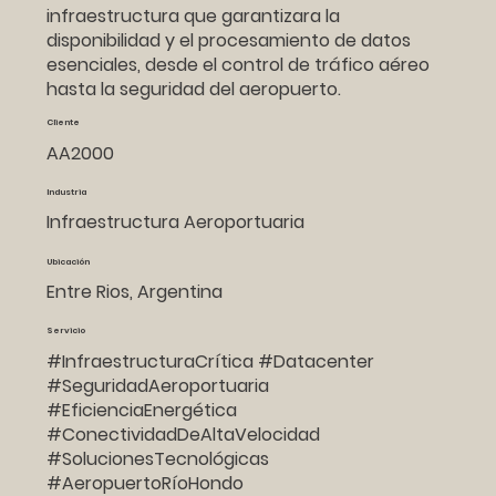
infraestructura que garantizara la
disponibilidad y el procesamiento de datos
esenciales, desde el control de tráfico aéreo
hasta la seguridad del aeropuerto.
Cliente
AA2000
Industria
Infraestructura Aeroportuaria
Ubicación
Entre Rios, Argentina
Servicio
#InfraestructuraCrítica #Datacenter
#SeguridadAeroportuaria
#EficienciaEnergética
#ConectividadDeAltaVelocidad
#SolucionesTecnológicas
#AeropuertoRíoHondo